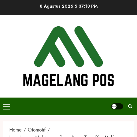
Skip
8 Agustus 2026
5:37:13 PM
to
content
Primary
Menu
Home
Otomotif