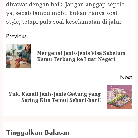
dirawat dengan baik. Jangan anggap sepele
ya, sebab lampu mobil bukan hanya soal
style, tetapi pula soal keselamatan di jalur.
Post
Previous
navigation
Mengenal Jenis-Jenis Visa Sebelum
Pr
Kamu Terbang ke Luar Negeri
po
Next
Yuk, Kenali Jenis-Jenis Gedung yang
Next
Sering Kita Temui Sehari-hari!
post:
Tinggalkan Balasan