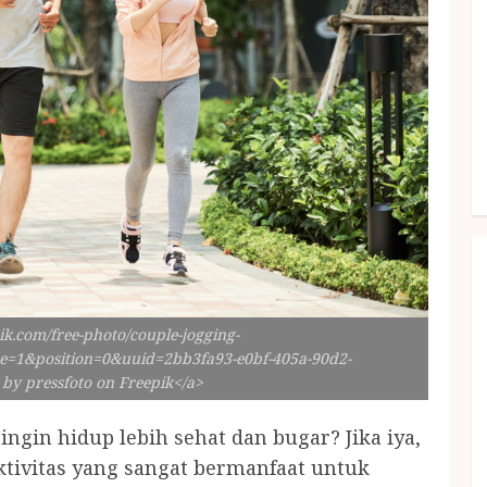
ik.com/free-photo/couple-jogging-
=1&position=0&uuid=2bb3fa93-e0bf-405a-90d2-
by pressfoto on Freepik</a>
ngin hidup lebih sehat dan bugar? Jika iya,
ktivitas yang sangat bermanfaat untuk