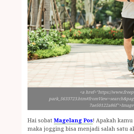
<a href="https://www.freep
park_5633723.htm#fromView=search&page
7ae50122a86f">Image 
Hai sobat
Magelang Pos
! Apakah kamu i
maka jogging bisa menjadi salah satu a