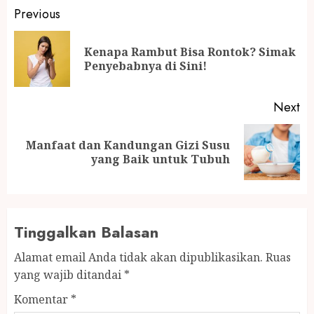
Post
Previous
navigation
Kenapa Rambut Bisa Rontok? Simak
Pr
Penyebabnya di Sini!
po
Next
Manfaat dan Kandungan Gizi Susu
Next
yang Baik untuk Tubuh
post:
Tinggalkan Balasan
Alamat email Anda tidak akan dipublikasikan.
Ruas
yang wajib ditandai
*
Komentar
*