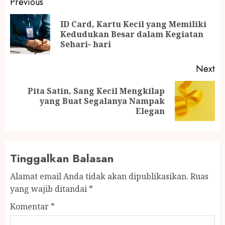
Post
Previous
navigation
ID Card, Kartu Kecil yang Memiliki
Pr
Kedudukan Besar dalam Kegiatan
po
Sehari- hari
Next
Pita Satin, Sang Kecil Mengkilap
Next
yang Buat Segalanya Nampak
post:
Elegan
Tinggalkan Balasan
Alamat email Anda tidak akan dipublikasikan.
Ruas
yang wajib ditandai
*
Komentar
*